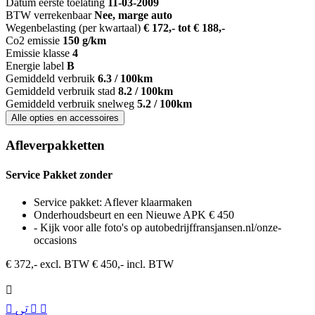
Datum eerste toelating
11-03-2009
BTW verrekenbaar
Nee, marge auto
Wegenbelasting (per kwartaal)
€ 172,- tot € 188,-
Co2 emissie
150 g/km
Emissie klasse
4
Energie label
B
Gemiddeld verbruik
6.3 / 100km
Gemiddeld verbruik stad
8.2 / 100km
Gemiddeld verbruik snelweg
5.2 / 100km
Alle opties en accessoires
Afleverpakketten
Service Pakket zonder
Service pakket: Aflever klaarmaken
Onderhoudsbeurt en een Nieuwe APK € 450
- Kijk voor alle foto's op autobedrijffransjansen.nl/onze-
occasions
€ 372,- excl. BTW
€ 450,- incl. BTW