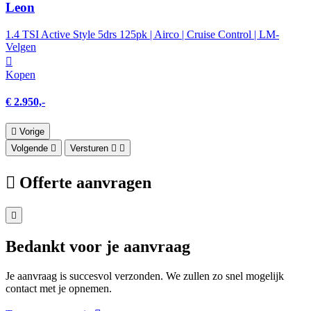
Leon
1.4 TSI Active Style 5drs 125pk | Airco | Cruise Control | LM-
Velgen
Kopen
€ 2.950,-
Vorige
Volgende
Versturen
Offerte aanvragen
Bedankt voor je aanvraag
Je aanvraag is succesvol verzonden. We zullen zo snel mogelijk
contact met je opnemen.