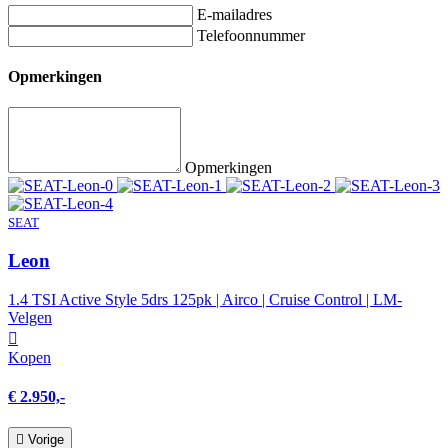
E-mailadres
Telefoonnummer
Opmerkingen
Opmerkingen
SEAT
Leon
1.4 TSI Active Style 5drs 125pk | Airco | Cruise Control | LM-
Velgen
Kopen
€ 2.950,-
Vorige