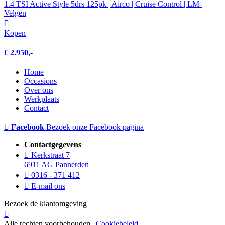
1.4 TSI Active Style 5drs 125pk | Airco | Cruise Control | LM-
Velgen
Kopen
€ 2.950,-
Home
Occasions
Over ons
Werkplaats
Contact
Facebook
Bezoek onze Facebook pagina
Contactgegevens
Kerkstraat 7
6911 AG Pannerden
0316 - 371 412
E-mail ons
Bezoek de klantomgeving
Alle rechten voorbehouden |
Cookiebeleid
|