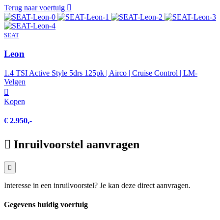
Terug naar voertuig
SEAT
Leon
1.4 TSI Active Style 5drs 125pk | Airco | Cruise Control | LM-
Velgen
Kopen
€ 2.950,-
Inruilvoorstel aanvragen
Interesse in een inruilvoorstel? Je kan deze direct aanvragen.
Gegevens huidig voertuig