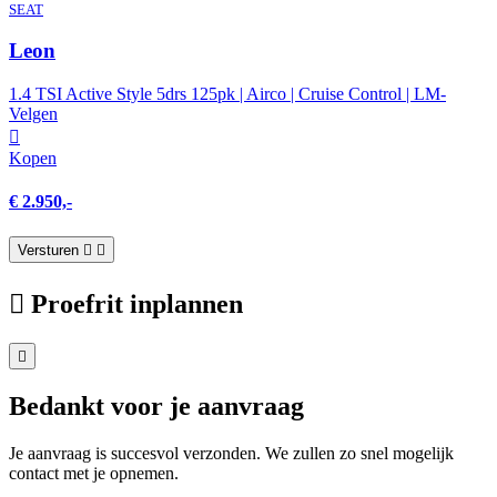
SEAT
Leon
1.4 TSI Active Style 5drs 125pk | Airco | Cruise Control | LM-
Velgen
Kopen
€ 2.950,-
Versturen
Proefrit inplannen
Bedankt voor je aanvraag
Je aanvraag is succesvol verzonden. We zullen zo snel mogelijk
contact met je opnemen.