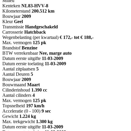
Milieu
Kenteken
NL
83-HVV-8
Kilometerstand
200.512 km
Bouwjaar
2009
Kleur
Geel
Transmissie
Handgeschakeld
Carrosserie
Hatchback
Wegenbelasting (per kwartaal)
€ 172,- tot € 188,-
Max. vermogen
125 pk
Brandstof
Benzine
BTW verrekenbaar
Nee, marge auto
Datum eerste uitgifte
11-03-2009
Datum eerste toelating
11-03-2009
Aantal zitplaatsen
5
Aantal Deuren
5
Bouwjaar
2009
Bouwmaand
Maart
Cilinderinhoud
1.390 cc
Aantal cilinders
4
Max. vermogen
125 pk
Topsnelheid
197 km/h
Acceleratie (0 - 100)
9 sec
Gewicht
1.224 kg
Max. trekgewicht
1.300 kg
Datum eerste uitgifte
11-03-2009