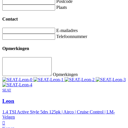
Postcode
Plaats
Contact
E-mailadres
Telefoonnummer
Opmerkingen
Opmerkingen
SEAT
Leon
1.4 TSI Active Style 5drs 125pk | Airco | Cruise Control | LM-
Velgen