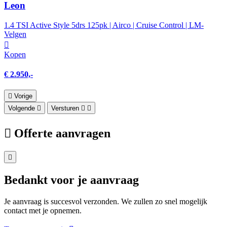
Leon
1.4 TSI Active Style 5drs 125pk | Airco | Cruise Control | LM-
Velgen
Kopen
€ 2.950,-
Vorige
Volgende
Versturen
Offerte aanvragen
Bedankt voor je aanvraag
Je aanvraag is succesvol verzonden. We zullen zo snel mogelijk
contact met je opnemen.