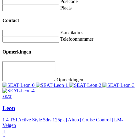
Postcode
Plaats
Contact
E-mailadres
Telefoonnummer
Opmerkingen
Opmerkingen
SEAT
Leon
1.4 TSI Active Style 5drs 125pk | Airco | Cruise Control | LM-
Velgen