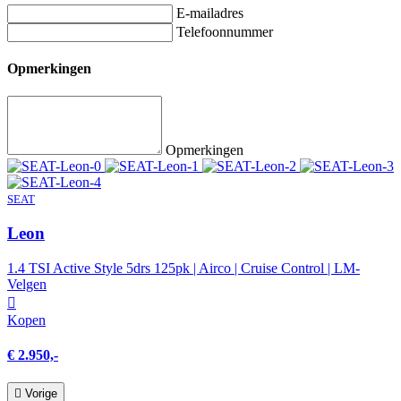
E-mailadres
Telefoonnummer
Opmerkingen
Opmerkingen
SEAT
Leon
1.4 TSI Active Style 5drs 125pk | Airco | Cruise Control | LM-
Velgen
Kopen
€ 2.950,-
Vorige