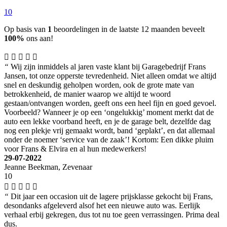
10
Op basis van
1
beoordelingen in de laatste 12 maanden beveelt
100%
ons aan!
“
Wij zijn inmiddels al jaren vaste klant bij Garagebedrijf Frans
Jansen, tot onze opperste tevredenheid. Niet alleen omdat we altijd
snel en deskundig geholpen worden, ook de grote mate van
betrokkenheid, de manier waarop we altijd te woord
gestaan/ontvangen worden, geeft ons een heel fijn en goed gevoel.
Voorbeeld? Wanneer je op een ‘ongelukkig’ moment merkt dat de
auto een lekke voorband heeft, en je de garage belt, dezelfde dag
nog een plekje vrij gemaakt wordt, band ‘geplakt’, en dat allemaal
onder de noemer ‘service van de zaak’! Kortom: Een dikke pluim
voor Frans & Elvira en al hun medewerkers!
29-07-2022
Jeanne Beekman, Zevenaar
10
“
Dit jaar een occasion uit de lagere prijsklasse gekocht bij Frans,
desondanks afgeleverd alsof het een nieuwe auto was. Eerlijk
verhaal erbij gekregen, dus tot nu toe geen verrassingen. Prima deal
dus.