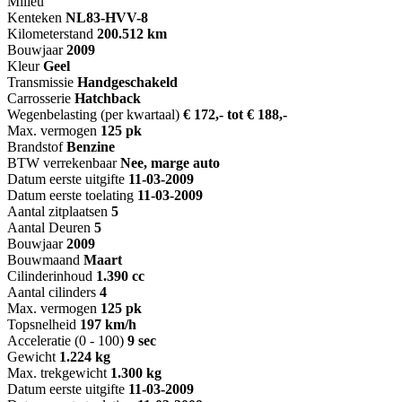
Milieu
Kenteken
NL
83-HVV-8
Kilometerstand
200.512 km
Bouwjaar
2009
Kleur
Geel
Transmissie
Handgeschakeld
Carrosserie
Hatchback
Wegenbelasting (per kwartaal)
€ 172,- tot € 188,-
Max. vermogen
125 pk
Brandstof
Benzine
BTW verrekenbaar
Nee, marge auto
Datum eerste uitgifte
11-03-2009
Datum eerste toelating
11-03-2009
Aantal zitplaatsen
5
Aantal Deuren
5
Bouwjaar
2009
Bouwmaand
Maart
Cilinderinhoud
1.390 cc
Aantal cilinders
4
Max. vermogen
125 pk
Topsnelheid
197 km/h
Acceleratie (0 - 100)
9 sec
Gewicht
1.224 kg
Max. trekgewicht
1.300 kg
Datum eerste uitgifte
11-03-2009