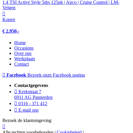
1.4 TSI Active Style 5drs 125pk | Airco | Cruise Control | LM-
Velgen
Kopen
€ 2.950,-
Home
Occasions
Over ons
Werkplaats
Contact
Facebook
Bezoek onze Facebook pagina
Contactgegevens
Kerkstraat 7
6911 AG Pannerden
0316 - 371 412
E-mail ons
Bezoek de klantomgeving
Alle rechten voorbehouden |
Cookiebeleid
|