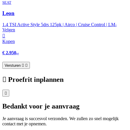
SEAT
Leon
1.4 TSI Active Style 5drs 125pk | Airco | Cruise Control | LM-
Velgen
Kopen
€ 2.950,-
Versturen
Proefrit inplannen
Bedankt voor je aanvraag
Je aanvraag is succesvol verzonden. We zullen zo snel mogelijk
contact met je opnemen.