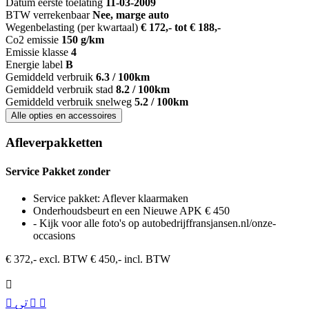
Datum eerste toelating
11-03-2009
BTW verrekenbaar
Nee, marge auto
Wegenbelasting (per kwartaal)
€ 172,- tot € 188,-
Co2 emissie
150 g/km
Emissie klasse
4
Energie label
B
Gemiddeld verbruik
6.3 / 100km
Gemiddeld verbruik stad
8.2 / 100km
Gemiddeld verbruik snelweg
5.2 / 100km
Alle opties en accessoires
Afleverpakketten
Service Pakket zonder
Service pakket: Aflever klaarmaken
Onderhoudsbeurt en een Nieuwe APK € 450
- Kijk voor alle foto's op autobedrijffransjansen.nl/onze-
occasions
€ 372,- excl. BTW
€ 450,- incl. BTW