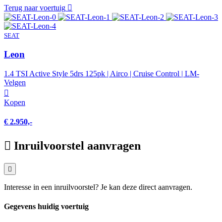
Terug naar voertuig
SEAT
Leon
1.4 TSI Active Style 5drs 125pk | Airco | Cruise Control | LM-
Velgen
Kopen
€ 2.950,-
Inruilvoorstel aanvragen
Interesse in een inruilvoorstel? Je kan deze direct aanvragen.
Gegevens huidig voertuig