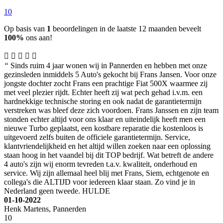
10
Op basis van
1
beoordelingen in de laatste 12 maanden beveelt
100%
ons aan!
“
Sinds ruim 4 jaar wonen wij in Pannerden en hebben met onze
gezinsleden inmiddels 5 Auto's gekocht bij Frans Jansen. Voor onze
jongste dochter zocht Frans een prachtige Fiat 500X waarmee zij
met veel plezier rijdt. Echter heeft zij wat pech gehad i.v.m. een
hardnekkige technische storing en ook nadat de garantietermijn
verstreken was bleef deze zich voordoen. Frans Janssen en zijn team
stonden echter altijd voor ons klaar en uiteindelijk heeft men een
nieuwe Turbo geplaatst, een kostbare reparatie die kostenloos is
uitgevoerd zelfs buiten de officiele garantietermijn. Service,
klantvriendelijkheid en het altijd willen zoeken naar een oplossing
staan hoog in het vaandel bij dit TOP bedrijf. Wat betreft de andere
4 auto's zijn wij enorm tevreden t.a.v. kwaliteit, onderhoud en
service. Wij zijn allemaal heel blij met Frans, Siem, echtgenote en
collega's die ALTIJD voor iedereen klaar staan. Zo vind je in
Nederland geen tweede. HULDE
01-10-2022
Henk Martens, Pannerden
10