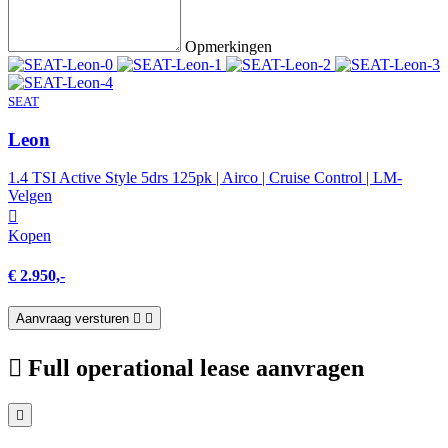
Opmerkingen
SEAT
Leon
1.4 TSI Active Style 5drs 125pk | Airco | Cruise Control | LM-
Velgen
Kopen
€ 2.950,-
Aanvraag versturen
Full operational lease aanvragen