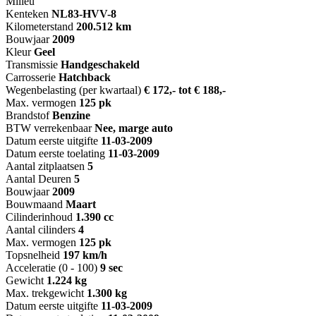
Milieu
Kenteken
NL
83-HVV-8
Kilometerstand
200.512 km
Bouwjaar
2009
Kleur
Geel
Transmissie
Handgeschakeld
Carrosserie
Hatchback
Wegenbelasting (per kwartaal)
€ 172,- tot € 188,-
Max. vermogen
125 pk
Brandstof
Benzine
BTW verrekenbaar
Nee, marge auto
Datum eerste uitgifte
11-03-2009
Datum eerste toelating
11-03-2009
Aantal zitplaatsen
5
Aantal Deuren
5
Bouwjaar
2009
Bouwmaand
Maart
Cilinderinhoud
1.390 cc
Aantal cilinders
4
Max. vermogen
125 pk
Topsnelheid
197 km/h
Acceleratie (0 - 100)
9 sec
Gewicht
1.224 kg
Max. trekgewicht
1.300 kg
Datum eerste uitgifte
11-03-2009