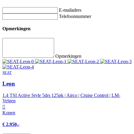
E-mailadres
Telefoonnummer
Opmerkingen
Opmerkingen
SEAT
Leon
1.4 TSI Active Style 5drs 125pk | Airco | Cruise Control | LM-
Velgen
Kopen
€ 2.950,-