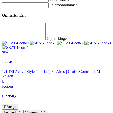
Telefoonnummer
Opmerkingen
Opmerkingen
SEAT
Leon
1.4 TSI Active Style 5drs 125pk | Airco | Cruise Control | LM-
Velgen
Kopen
€ 2.950,-
Vorige
Volgende
Versturen