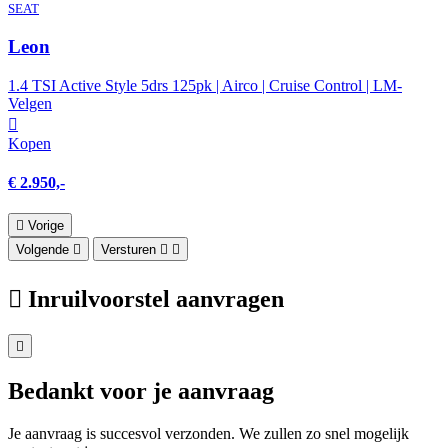
SEAT
Leon
1.4 TSI Active Style 5drs 125pk | Airco | Cruise Control | LM-
Velgen
Kopen
€ 2.950,-
Vorige
Volgende
Versturen
Inruilvoorstel aanvragen
Bedankt voor je aanvraag
Je aanvraag is succesvol verzonden. We zullen zo snel mogelijk