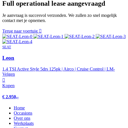
Full operational lease aangevraagd
Je aanvraag is succesvol verzonden. We zullen zo snel mogelijk
contact met je opnemen.
Terug naar voertuig
SEAT
Leon
1.4 TSI Active Style 5drs 125pk | Airco | Cruise Control | LM-
Velgen
Kopen
€ 2.950,-
Home
Occasions
Over ons
Werkplaats