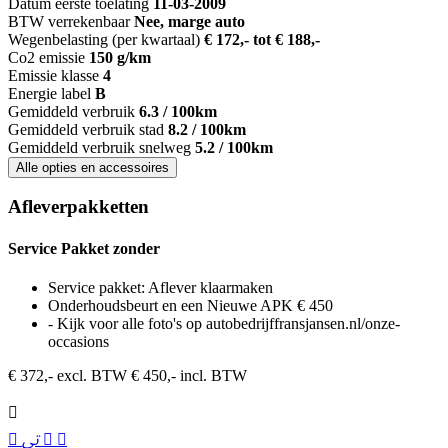
Datum eerste toelating
11-03-2009
BTW verrekenbaar
Nee, marge auto
Wegenbelasting (per kwartaal)
€ 172,- tot € 188,-
Co2 emissie
150 g/km
Emissie klasse
4
Energie label
B
Gemiddeld verbruik
6.3 / 100km
Gemiddeld verbruik stad
8.2 / 100km
Gemiddeld verbruik snelweg
5.2 / 100km
Alle opties en accessoires
Afleverpakketten
Service Pakket zonder
Service pakket: Aflever klaarmaken
Onderhoudsbeurt en een Nieuwe APK € 450
- Kijk voor alle foto's op autobedrijffransjansen.nl/onze-
occasions
€ 372,- excl. BTW
€ 450,- incl. BTW