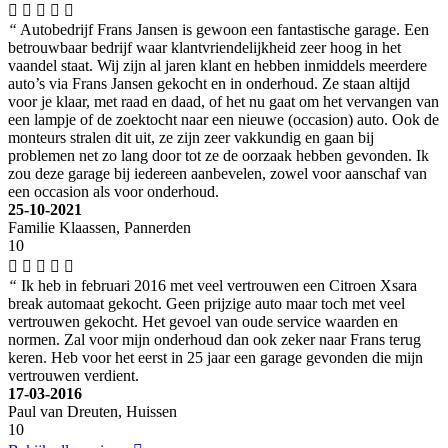
“
Autobedrijf Frans Jansen is gewoon een fantastische garage. Een
betrouwbaar bedrijf waar klantvriendelijkheid zeer hoog in het
vaandel staat. Wij zijn al jaren klant en hebben inmiddels meerdere
auto’s via Frans Jansen gekocht en in onderhoud. Ze staan altijd
voor je klaar, met raad en daad, of het nu gaat om het vervangen van
een lampje of de zoektocht naar een nieuwe (occasion) auto. Ook de
monteurs stralen dit uit, ze zijn zeer vakkundig en gaan bij
problemen net zo lang door tot ze de oorzaak hebben gevonden. Ik
zou deze garage bij iedereen aanbevelen, zowel voor aanschaf van
een occasion als voor onderhoud.
25-10-2021
Familie Klaassen, Pannerden
10
“
Ik heb in februari 2016 met veel vertrouwen een Citroen Xsara
break automaat gekocht. Geen prijzige auto maar toch met veel
vertrouwen gekocht. Het gevoel van oude service waarden en
normen. Zal voor mijn onderhoud dan ook zeker naar Frans terug
keren. Heb voor het eerst in 25 jaar een garage gevonden die mijn
vertrouwen verdient.
17-03-2016
Paul van Dreuten, Huissen
10