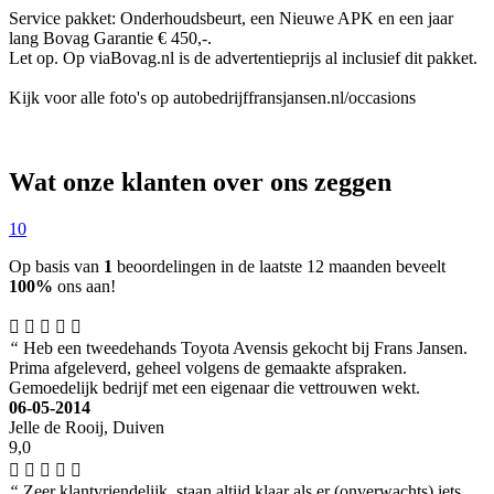
Service pakket: Onderhoudsbeurt, een Nieuwe APK en een jaar
lang Bovag Garantie € 450,-.
Let op. Op viaBovag.nl is de advertentieprijs al inclusief dit pakket.
Kijk voor alle foto's op autobedrijffransjansen.nl/occasions
Wat onze klanten over ons zeggen
10
Op basis van
1
beoordelingen in de laatste 12 maanden beveelt
100%
ons aan!
“
Heb een tweedehands Toyota Avensis gekocht bij Frans Jansen.
Prima afgeleverd, geheel volgens de gemaakte afspraken.
Gemoedelijk bedrijf met een eigenaar die vettrouwen wekt.
06-05-2014
Jelle de Rooij, Duiven
9,0
“
Zeer klantvriendelijk, staan altijd klaar als er (onverwachts) iets