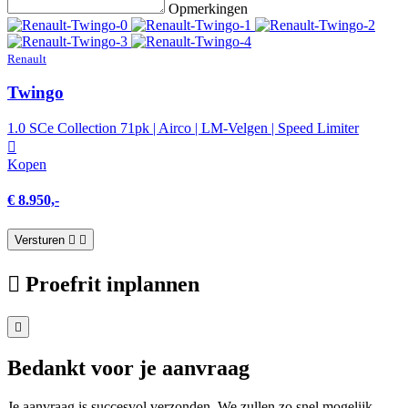
Opmerkingen
Renault
Twingo
1.0 SCe Collection 71pk | Airco | LM-Velgen | Speed Limiter
Kopen
€ 8.950,-
Versturen
Proefrit inplannen
Bedankt voor je aanvraag
Je aanvraag is succesvol verzonden. We zullen zo snel mogelijk