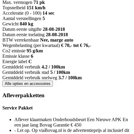
Max. vermogen
71 pk
Topsnelheid
151 km/h
Acceleratie (0 - 100)
14 sec
Aantal versnellingen
5
Gewicht
840 kg
Datum eerste uitgifte
28-08-2018
Datum eerste toelating
28-08-2018
BTW verrekenbaar
Nee, marge auto
Wegenbelasting (per kwartaal)
€ 70,- tot € 76,-
Co2 emissie
95 g/km
Emissie klasse
6
Energie label
C
Gemiddeld verbruik
4.2 / 100km
Gemiddeld verbruik stad
5 / 100km
Gemiddeld verbruik snelweg
3.7 / 100km
Alle opties en accessoires
Afleverpakketten
Service Pakket
Aflever klaarmaken Onderhoudsbeurt Een Nieuwe APK En
een jaar lang Bovag Garantie € 450
- Let op. Op viaBovag.nl is de advertentieprijs al inclusief dit