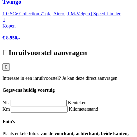
Twingo
1.0 SCe Collection 71pk | Airco | LM-Velgen | Speed Limiter
Kopen
€ 8.950,-
Inruilvoorstel aanvragen
Interesse in een inruilvoorstel? Je kan deze direct aanvragen.
Gegevens huidig voertuig
NL
Kenteken
Km
Kilometerstand
Foto's
Plaats enkele foto's van de
voorkant, achterkant, beide kanten,