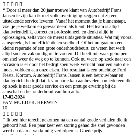
“
Door al meer dan 20 jaar trouwe klant van Autobedrijf Frans
Jansen te zijn kan ik met volle overtuiging zeggen dat zij een
uitstekende service leveren. Vanaf het moment dat je binnenstapt,
voel je je welkom en gewaardeerd als klant. Het team is altijd
klantvriendelijk, correct en professioneel, en denkt altijd in
oplossingen, zelfs voor de meest uitdagende situaties. Wat mij vooral
aanspreekt, is hun efficiëntie en snelheid. Of het nu gaat om een
kleine reparatie of een grote onderhoudsbeurt, ze weten het werk
altijd snel en vakkundig uit te voeren. Dit heeft mij vaak geholpen
om snel weer de weg op te kunnen. Ook nu weer: op zoek naar een
occasion is er door het bedrijf speurwerk verricht naar een auto die
moest voldoen aan onze eisen. Het resultaat is een prachtige Ford
Fiësta. Kortom, Autobedrijf Frans Jansen is een betrouwbaar en
klantgericht bedrijf dat ik van harte kan aanbevelen aan iedereen die
op zoek is naar goede service en een prettige ervaring bij de
aanschaf en het onderhoud van hun auto.
17-02-2024
FAM MULDER, HERWEN
10
“
Ik ben hier terecht gekomen na een aantal goede verhalen die ik
gehoord had. Een paar keer een storing gehad die snel gevonden
werd en daarna vakkundig verholpen is. Goede prijs