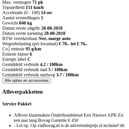
Max. vermogen
71 pk
Topsnelheid
151 km/h
Acceleratie (0 - 100)
14 sec
Aantal versnellingen
5
Gewicht
840 kg
Datum eerste uitgifte
28-08-2018
Datum eerste toelating
28-08-2018
BTW verrekenbaar
Nee, marge auto
Wegenbelasting (per kwartaal)
€ 70,- tot € 76,-
Co2 emissie
95 g/km
Emissie klasse
6
Energie label
C
Gemiddeld verbruik
4.2 / 100km
Gemiddeld verbruik stad
5 / 100km
Gemiddeld verbruik snelweg
3.7 / 100km
Alle opties en accessoires
Afleverpakketten
Service Pakket
Aflever klaarmaken Onderhoudsbeurt Een Nieuwe APK En
een jaar lang Bovag Garantie € 450
- Let op. Op viaBovag.nl is de advertentieprijs al inclusief dit