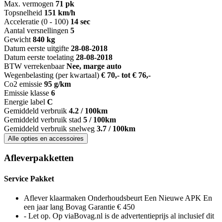
Max. vermogen
71 pk
Topsnelheid
151 km/h
Acceleratie (0 - 100)
14 sec
Aantal versnellingen
5
Gewicht
840 kg
Datum eerste uitgifte
28-08-2018
Datum eerste toelating
28-08-2018
BTW verrekenbaar
Nee, marge auto
Wegenbelasting (per kwartaal)
€ 70,- tot € 76,-
Co2 emissie
95 g/km
Emissie klasse
6
Energie label
C
Gemiddeld verbruik
4.2 / 100km
Gemiddeld verbruik stad
5 / 100km
Gemiddeld verbruik snelweg
3.7 / 100km
Alle opties en accessoires
Afleverpakketten
Service Pakket
Aflever klaarmaken Onderhoudsbeurt Een Nieuwe APK En
een jaar lang Bovag Garantie € 450
- Let op. Op viaBovag.nl is de advertentieprijs al inclusief dit